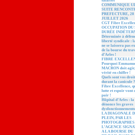
salariés
COMMUNIQUE UD
SUITE RENCONT
PREFECTURE, 28
JUILLET 2026
CGT Fibre Excelle
OCCUPATION DU 
DURÉE INDÉTER
Déterminée à défen
liberté syndicale :
ne se laissera pas e
de la bourse du trav
d’Arles !
FIBRE EXCELLEN
Pourquoi Emmanue
MACRON doit agir,
vérité en chiffre !
Quels sont vos droit
durant la canicule 
Fibre Excellence, 
lutte et espoir vont 
pair !
Hôpital d’Arles : l
dénonce les graves
dysfonctionnements
LA DIAGONALE 
PLEIN, PAR LES
PHOTOGRAPHES
L’AGENCE SIGN
A LA BOURSE DU