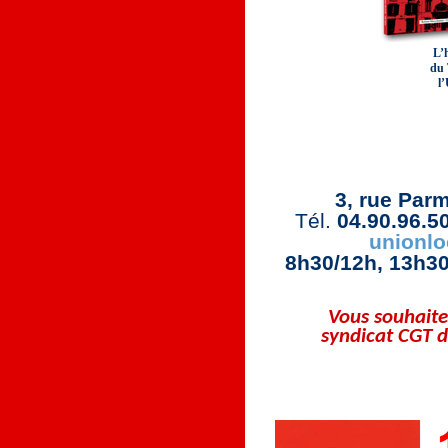
L’h
du 
l
Union Loc
3, rue Parm
Tél.
04.90.96.5
unionlo
8h30/12h, 13h30
Vous souhaite
syndicat CGT d