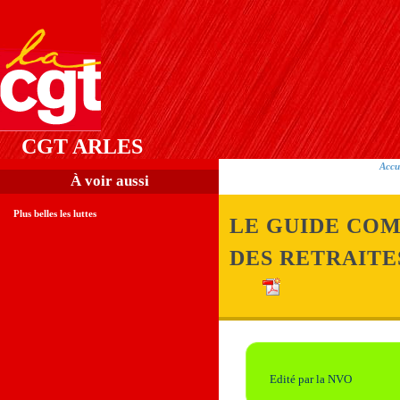
CGT ARLES
Accu
À voir aussi
Plus belles les luttes
LE GUIDE CO
DES RETRAITE
Edité par la NVO