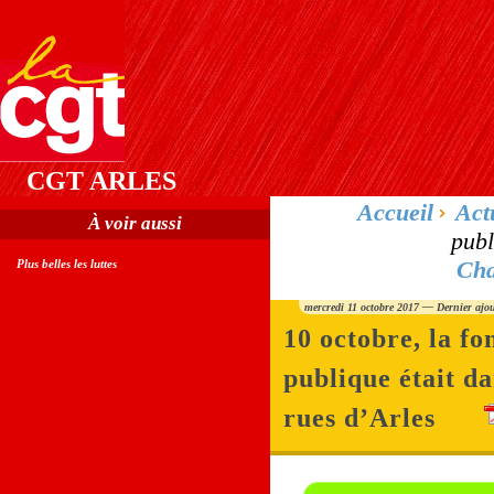
CGT ARLES
Accueil
Act
À voir aussi
publ
Cha
Plus belles les luttes
mercredi 11 octobre 2017 — Dernier ajou
10 octobre, la fo
publique était da
rues d’Arles