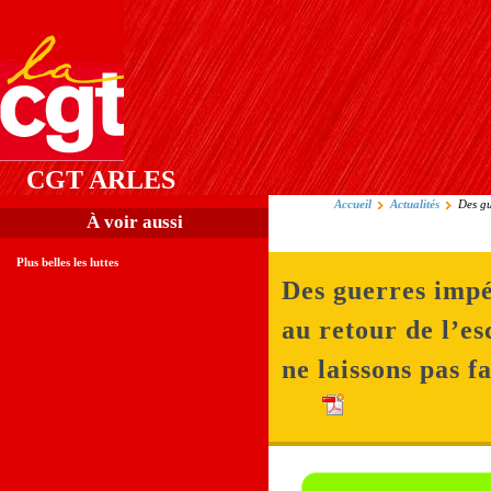
CGT ARLES
Accueil
Actualités
Des gu
À voir aussi
Plus belles les luttes
Des guerres impé
au retour de l’es
ne laissons pas fa