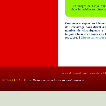
Les images de Libye qui 
dans les médias sont inacce
Comment accepter au 21ème si
de l’esclavage nous disent à
nombre de chroniqueurs et 
toujours bien intentionnés ou l
ses causes ?
Lire la suite sur le
Bourse du Travail, 3 rue Parmentier - 
©
2026, CGT ARLES
Mentions légales & conditions d’utilisation