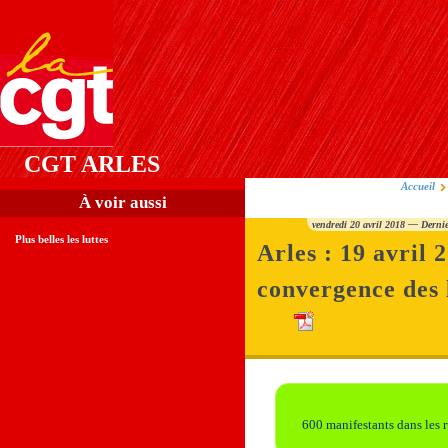
CGT ARLES
Accueil
À voir aussi
vendredi 20 avril 2018 — Dernie
Plus belles les luttes
Arles : 19 avril 
convergence des
600 manifestants dans les r