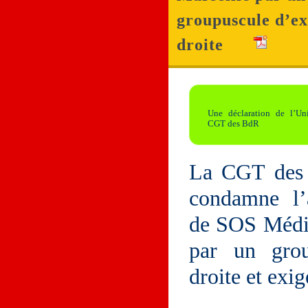
groupuscule d’e
droite
Une déclaration de l’Un
CGT des BdR
La CGT des
condamne l’
de SOS Médit
par un grou
droite et exig