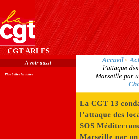
CGT ARLES
Accueil
Act
À voir aussi
l’attaque de
Marseille par u
Plus belles les luttes
Cha
La CGT 13 cond
l’attaque des loc
SOS Méditerrané
Marseille par un