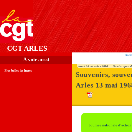
CGT ARLES
Accu
À voir aussi
lundi 10 décembre 2018 — Dernier ajout 
Plus belles les luttes
Souvenirs, souven
Arles 13 mai 196
Journée nationale d’action 