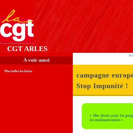
CGT ARLES
Acc
À voir aussi
Plus belles les luttes
campagne europ
Stop Impunité !
« Des droits pour les peup
les multinationales »