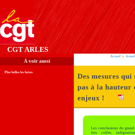
CGT ARLES
Accueil
Actual
À voir aussi
Plus belles les luttes
Des mesures qui 
pas à la hauteur 
enjeux !
Les conclusions du grand 
fois colère, indignatio