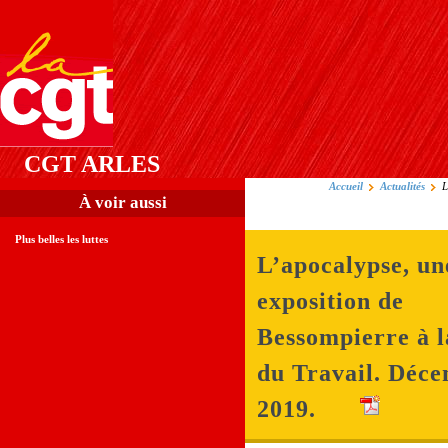
CGT ARLES
Accueil
Actualités
L
À voir aussi
Plus belles les luttes
L’apocalypse, un
exposition de
Bessompierre à l
du Travail. Déc
2019.