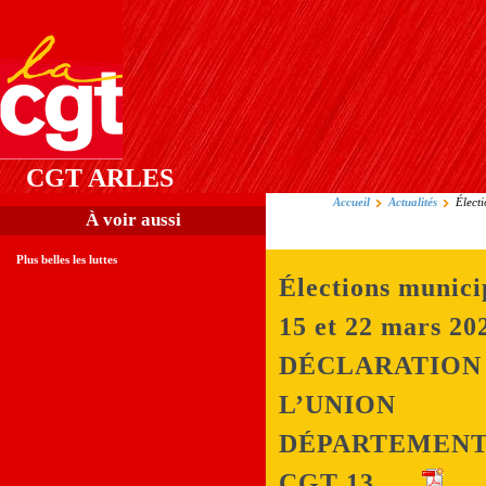
CGT ARLES
Accueil
Actualités
Élect
À voir aussi
Plus belles les luttes
Élections munici
15 et 22 mars 20
DÉCLARATION
L’UNION
DÉPARTEMEN
CGT 13