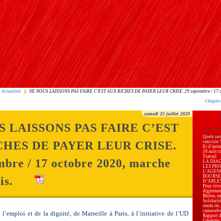
Actualités
NE NOUS LAISSONS PAS FAIRE C’EST AUX RICHES DE PAYER LEUR CRISE. 29 septembre / 17 oc
Chapitr
samedi 25 juillet 2020
S LAISSONS PAS FAIRE C’EST
Quels son
CHES DE PAYER LEUR CRISE.
canicule 
Et d’autr
20 août t
Travail
mbre / 17 octobre 2020, marche
LA DIA
LES PH
L’AGEN
BOURSE
is.
D’ARLES, 
Pour vivre
dignemen
Rhône, en
Solidarité
rendu du 
camarade
’emploi et de la dignité, de Marseille à Paris, à l’initiative de l’UD
Rapport d
Générale