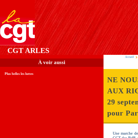
CGT ARLES
Accueil
À voir aussi
Plus belles les luttes
NE NOU
AUX RI
29 septe
pour Par
Une marche de l
CGT des BdR :