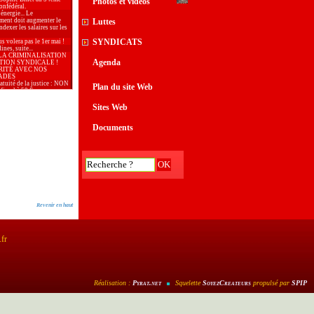
Photos et vidéos
onfédéral.
 énergie... Le
ment doit augmenter le
Luttes
dexer les salaires sur les
SYNDICATS
s volera pas le 1er mai !
nes, suite...
LA CRIMINALISATION
Agenda
TION SYNDICALE !
RITÉ AVEC NOS
ADES
ratuité de la justice : NON
Plan du site Web
fiscal à 50 €
 : bloquer les prix et
 les salaires !
Sites Web
aix, samedi 28 mars à
..
 l’Union Locale CGT
Documents
our le 2ème tour des
 municipales
ion de l’Union Locale CGT
lative au 1er tour des
 municipales
, journée internationale de
r les droits des femmes
our la CGT poursuivie
ogie du terrorisme.
aire Générale de la
tion en meeting à la
Revenir en haut
de Gardanne
outayeb, CGT, Vice
e du conseil des
mes d’Arles
: De l’argent, il y en a
.fr
services publics !
: malgré la situation
, 6 entreprises sauvées par
rié·es
té de la presse n’est
que si tous les journaux,
Réalisation :
Pyrat
.net
Squelette
SoyezCreateurs
propulsé par
SPIP
onibles sur l’ensemble du
 »
26 doit répondre à
e d’une politique du