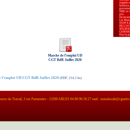
congrès c
Inflation,
gouverne
SMIC et in
prix
On ne nou
Les Mondi
STOP À 
DE L’AC
SOLIDA
CAMAR
Pour la g
au timbre 
Carburant
augmenter
Pour la P
Marseille.
Appel de
Marche de l’emploi UD
d’Arles p
élections
CGT BdR Juillet 2020
déclarat
d’Arles re
élections
 à télécharger
Le 8 mars
lutte pou
Relaxe p
 l’emploi UD CGT BdR Juillet 2020
(PDF, 214.2 ko)
pour apol
La Secrét
Confédéra
Centrale 
Karima B
Président
Prud’hom
-PLF 2026 
urse du Travail, 3 rue Parmentier - 13200 ARLES 04.90.96.50.27 mail : unionlocale@cgtarles
pour nos 
Industrie 
alarmante
leurs sala
« La liber
effective 
sont disp
territoire.
Le PLF 20
l’exigenc