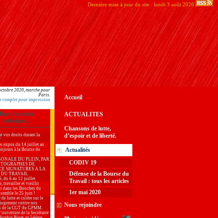
Dernière mise à jour du site : lundi 3 août 2026
tobre 2020, marche pour
Paris.
Accueil
e complet pour impression
Dans la même
ACTUALITES
rubrique...
Chansons de lutte,
t vos droits durant la
d’espoir et de liberté.
?
es expos du 14 juillet au
Actualités
oujours à la Bourse du
GONALE DU PLEIN, PAR
CODIV 19
OTOGRAPHES DE
CE SIGNATURES A LA
Défense de la Bourse du
 DU TRAVAIL
du 6 au 12 juillet
Travail : tous les articles
, travailler et vieillir
t dans les Bouches du
1er mai 2020
semble le 25 juin !
 de lutte et colère sur le
jugement contre nos
Nous rejoindre
s de la CGT du GPMM.
’ouverture de la Secrétaire
 Sophie Binet au 54ème