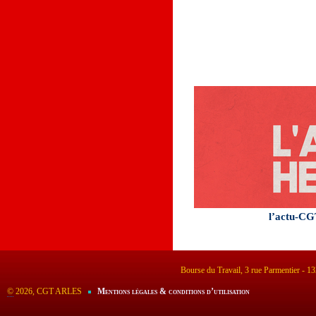
l’actu-CG
Bourse du Travail, 3 rue Parmentier - 
©
2026, CGT ARLES
Mentions légales & conditions d’utilisation