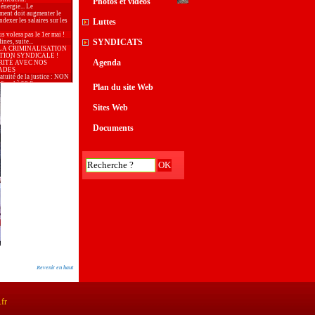
Photos et vidéos
 énergie... Le
ment doit augmenter le
dexer les salaires sur les
Luttes
s volera pas le 1er mai !
SYNDICATS
nes, suite...
LA CRIMINALISATION
TION SYNDICALE !
Agenda
RITÉ AVEC NOS
ADES
ratuité de la justice : NON
fiscal à 50 €
Plan du site Web
 : bloquer les prix et
 les salaires !
aix, samedi 28 mars à
Sites Web
..
 l’Union Locale CGT
our le 2ème tour des
Documents
 municipales
ion de l’Union Locale CGT
lative au 1er tour des
 municipales
, journée internationale de
r les droits des femmes
our la CGT poursuivie
ogie du terrorisme.
aire Générale de la
tion en meeting à la
de Gardanne
outayeb, CGT, Vice
e du conseil des
mes d’Arles
: De l’argent, il y en a
services publics !
: malgré la situation
, 6 entreprises sauvées par
rié·es
té de la presse n’est
Revenir en haut
que si tous les journaux,
onibles sur l’ensemble du
 »
26 doit répondre à
.fr
e d’une politique du
sociale et solidaire.