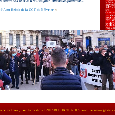
s solutions à la crise il faut soigner leurs maux quotidiens..."
Inflation,
gouverne
SMIC et in
de l’Actu Hebdo de la CGT du 5 février
prix
On ne nou
Les Mondi
STOP À 
DE L’AC
SOLIDA
CAMAR
Pour la g
au timbre 
Carburant
augmenter
Pour la P
Marseille.
Appel de
d’Arles p
élections
déclarat
d’Arles re
élections
Le 8 mars
lutte pou
Relaxe p
pour apol
La Secrét
Confédéra
Centrale 
Karima B
Président
Prud’hom
-PLF 2026 
pour nos 
Industrie 
alarmante
leurs sala
« La liber
effective 
sont disp
territoire.
Le PLF 20
urse du Travail, 3 rue Parmentier - 13200 ARLES 04.90.96.50.27 mail : unionlocale@cgtarles
l’exigenc
logement, 