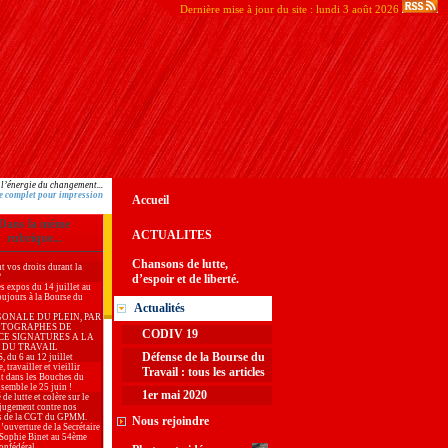
Dernière mise à jour du site : lundi 3 août 2026
 l’énergie du changement...
e complet pour impression
Accueil
Dans la même
ACTUALITES
rubrique...
Chansons de lutte,
t vos droits durant la
?
d’espoir et de liberté.
es expos du 14 juillet au
oujours à la Bourse du
Actualités
GONALE DU PLEIN, PAR
OTOGRAPHES DE
CODIV 19
CE SIGNATURES A LA
 DU TRAVAIL
Défense de la Bourse du
du 6 au 12 juillet
, travailler et vieillir
Travail : tous les articles
t dans les Bouches du
semble le 25 juin !
1er mai 2020
 de lutte et colère sur le
jugement contre nos
s de la CGT du GPMM.
Nous rejoindre
’ouverture de la Secrétaire
 Sophie Binet au 54ème
onfédéral.