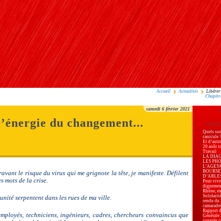
Accueil
Actualités
Libérer
Chapitr
samedi 6 février 2021
l’énergie du changement...
Quels son
canicule 
Et d’autr
20 août t
Travail
LA DIA
LES PH
L’AGEN
BOURSE
bravant le risque du virus qui me grignote la tête, je manifeste. Défilent
D’ARLES, 
es mots de la crise.
Pour vivre
dignemen
Rhône, en
Solidarité
 unité serpentent dans les rues de ma ville.
rendu du 
camarade
Rapport d
employés, techniciens, ingénieurs, cadres, chercheurs convaincus que
Générale
congrès c