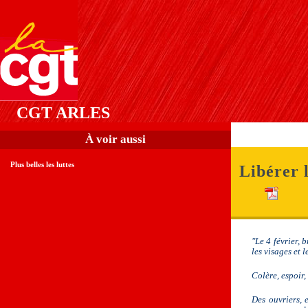
CGT ARLES
À voir aussi
Plus belles les luttes
Libérer 
"Le 4 février, 
les visages et l
Colère, espoir,
Des ouvriers, 