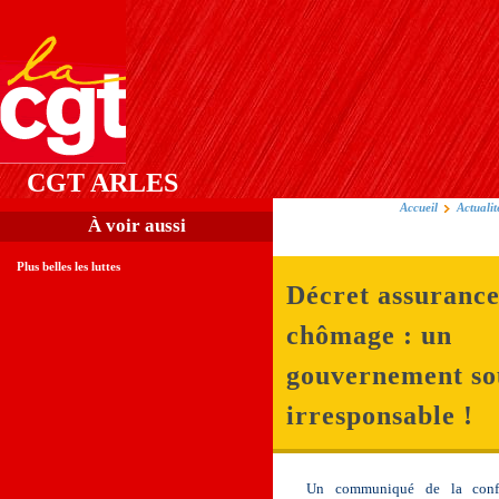
CGT ARLES
Accueil
Actualit
À voir aussi
Plus belles les luttes
Décret assuranc
chômage : un
gouvernement so
irresponsable !
Un communiqué de la conféd