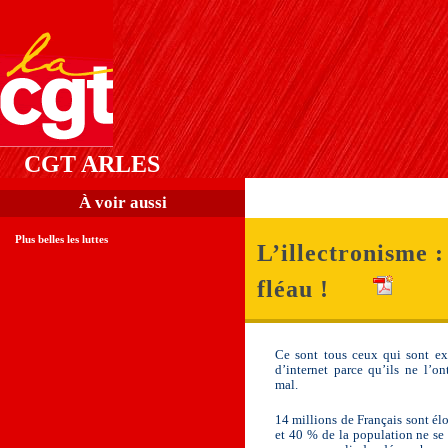
CGT ARLES
À voir aussi
Plus belles les luttes
L’illectronisme 
fléau !
Ce sont tous ceux qui sont exc
d’internet parce qu’ils ne l’on
mal.
14 millions de Français sont é
et 40 % de la population ne se s