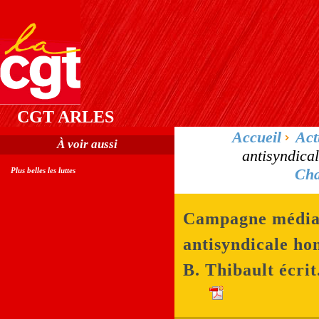
CGT ARLES
Accueil
Act
À voir aussi
antisyndical
Cha
Plus belles les luttes
Campagne média
antisyndicale hon
B. Thibault écrit.