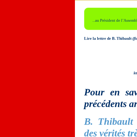
...au Président de l’Assem
Lire la lettre de B. Thibault
(fi
le
Pour en sav
précédents art
B. Thibault 
des vérités tr