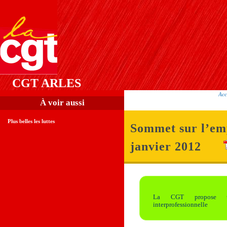
CGT ARLES
Acc
À voir aussi
Plus belles les luttes
Sommet sur l’emp
janvier 2012
La CGT propose un
interprofessionnelle