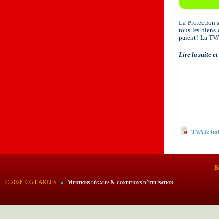
La Protection s
tous les biens 
paient ! La TVA 
Lire la suite e
Documents
TVA le ho
Bo
©
2026, CGT ARLES
Mentions légales & conditions d’utilisation