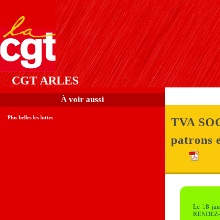
CGT ARLES
À voir aussi
Plus belles les luttes
TVA SOC
patrons e
Le 18 jan
RENDEZ-