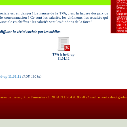
Inflation,
gouverne
SMIC et in
prix
ociale est en danger ! La hausse de la TVA, c’est la hausse des prix de
On ne nou
Les Mondi
de consommation ! Ce sont les salariés, les chômeurs, les retraités qui
STOP À 
sociale en chiffres : les salariés sont les dindons de la farce !...
DE L’AC
SOLIDA
CAMAR
Pour la g
t diffuser la vérité cachée par les médias
au timbre 
Carburant
augmenter
Pour la P
Marseille.
Appel de
d’Arles p
élections
TVA le hold-up
déclarat
11.01.12
d’Arles re
élections
Le 8 mars
 à télécharger
lutte pou
Relaxe p
pour apol
ld-up 11.01.12
(PDF, 190 ko)
La Secrét
Confédéra
Centrale 
Karima B
Président
Prud’hom
-PLF 2026 
pour nos 
urse du Travail, 3 rue Parmentier - 13200 ARLES 04.90.96.50.27 mail : unionlocale@cgtarles
Industrie 
alarmante
leurs sala
« La liber
effective 
sont disp
territoire.
Le PLF 20
l’exigenc
logement, 