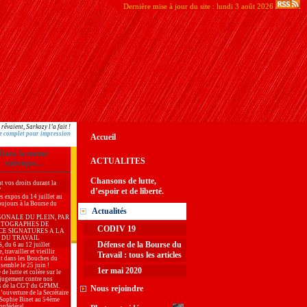
Dernière mise à jour du site : lundi 3 août 2026
vaient, Sarkozy l’a fait !
e complet pour impression
Accueil
Dans la même
ACTUALITES
rubrique...
Chansons de lutte,
t vos droits durant la
?
d’espoir et de liberté.
es expos du 14 juillet au
oujours à la Bourse du
Actualités
GONALE DU PLEIN, PAR
OTOGRAPHES DE
CODIV 19
CE SIGNATURES A LA
 DU TRAVAIL
Défense de la Bourse du
du 6 au 12 juillet
, travailler et vieillir
Travail : tous les articles
t dans les Bouches du
semble le 25 juin !
1er mai 2020
 de lutte et colère sur le
jugement contre nos
s de la CGT du GPMM.
Nous rejoindre
’ouverture de la Secrétaire
 Sophie Binet au 54ème
onfédéral.