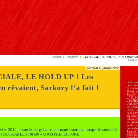
Accueil
Actualités
TVA SOCIALE, LE HOLD UP ! Les patrons en rê
Chapitr
mercredi 11 janvier 2012
IALE, LE HOLD UP ! Les
Quels son
n rêvaient, Sarkozy l’a fait !
canicule 
Et d’autr
20 août t
Travail
LA DIA
LES PH
L’AGEN
BOURSE
D’ARLES, 
Pour vivre
dignemen
Rhône, en
Solidarité
rendu du 
camarade
vier 2012, Journée de grève et de manifestation interprofessionnelle
Rapport d
VOUS A ARLES 10H30 – SOUS PREFECTURE
Générale
congrès c