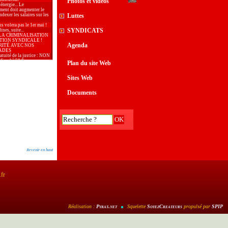
Photos et vidéos
 énergie... Le
ment doit augmenter le
dexer les salaires sur les
Luttes
s volera pas le 1er mai !
SYNDICATS
nes, suite...
LA CRIMINALISATION
TION SYNDICALE !
Agenda
RITÉ AVEC NOS
ADES
ratuité de la justice : NON
fiscal à 50 €
Plan du site Web
 : bloquer les prix et
 les salaires !
aix, samedi 28 mars à
Sites Web
..
 l’Union Locale CGT
our le 2ème tour des
Documents
 municipales
ion de l’Union Locale CGT
lative au 1er tour des
 municipales
, journée internationale de
r les droits des femmes
our la CGT poursuivie
ogie du terrorisme.
aire Générale de la
tion en meeting à la
de Gardanne
Revenir en haut
outayeb, CGT, Vice
e du conseil des
mes d’Arles
: De l’argent, il y en a
services publics !
.fr
: malgré la situation
, 6 entreprises sauvées par
rié·es
té de la presse n’est
que si tous les journaux,
onibles sur l’ensemble du
Réalisation :
Pyrat
.net
Squelette
SoyezCreateurs
propulsé par
SPIP
 »
26 doit répondre à
e d’une politique du
sociale et solidaire.