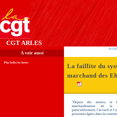
CGT ARLES
Accuei
À voir aussi
Plus belles les luttes
La faillite du sy
marchand des E
"Depuis des années, la
marchandisation de la 
particulièrement, l’accueil et 
personnes âgées dans les institut