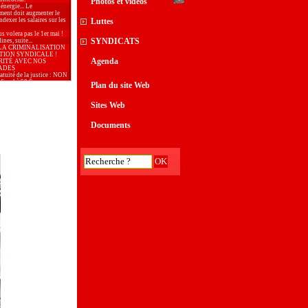
Photos et vidéos
 énergie... Le
ment doit augmenter le
dexer les salaires sur les
Luttes
s volera pas le 1er mai !
SYNDICATS
nes, suite...
LA CRIMINALISATION
TION SYNDICALE !
Agenda
RITÉ AVEC NOS
ADES
ratuité de la justice : NON
fiscal à 50 €
Plan du site Web
 : bloquer les prix et
 les salaires !
aix, samedi 28 mars à
Sites Web
..
 l’Union Locale CGT
our le 2ème tour des
Documents
 municipales
ion de l’Union Locale CGT
lative au 1er tour des
 municipales
, journée internationale de
r les droits des femmes
our la CGT poursuivie
ogie du terrorisme.
aire Générale de la
tion en meeting à la
de Gardanne
outayeb, CGT, Vice
e du conseil des
mes d’Arles
: De l’argent, il y en a
services publics !
: malgré la situation
, 6 entreprises sauvées par
rié·es
té de la presse n’est
que si tous les journaux,
onibles sur l’ensemble du
 »
26 doit répondre à
e d’une politique du
sociale et solidaire.