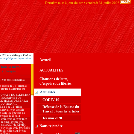
Dernière mise à jour du site : vendredi 31 juillet 2026
de l’Océan Wiking à Toulon
e complet pour impression
Accueil
Dans la même
ACTUALITES
rubrique...
Chansons de lutte,
t vos droits durant la
?
d’espoir et de liberté.
es expos du 14 juillet au
oujours à la Bourse du
Actualités
GONALE DU PLEIN, PAR
OTOGRAPHES DE
CODIV 19
CE SIGNATURES A LA
 DU TRAVAIL
Défense de la Bourse du
du 6 au 12 juillet
, travailler et vieillir
Travail : tous les articles
t dans les Bouches du
semble le 25 juin !
1er mai 2020
 de lutte et colère sur le
jugement contre nos
s de la CGT du GPMM.
Nous rejoindre
’ouverture de la Secrétaire
 Sophie Binet au 54ème
onfédéral.