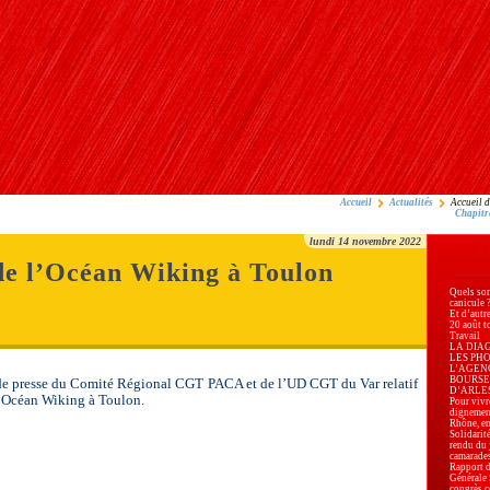
Accueil
Actualités
Accueil 
Chapitr
lundi 14 novembre 2022
de l’Océan Wiking à Toulon
Quels son
canicule 
Et d’autr
20 août t
Travail
LA DIA
LES PH
L’AGEN
BOURSE
 presse du Comité Régional CGT PACA et de l’UD CGT du Var relatif
D’ARLES, 
 l’Océan Wiking à Toulon.
Pour vivre
dignemen
Rhône, en
Solidarité
rendu du 
camarade
Rapport d
Générale
congrès c