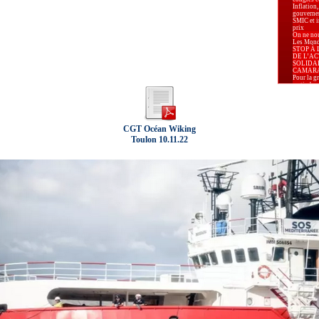
Inflation,
gouverne
SMIC et in
prix
On ne nou
Les Mondi
STOP À 
DE L’AC
SOLIDA
CAMAR
Pour la g
au timbre 
Carburant
augmenter
Pour la P
Marseille.
Appel de
CGT Océan Wiking
d’Arles p
élections
Toulon 10.11.22
déclarat
d’Arles re
élections
Le 8 mars
lutte pou
Relaxe p
pour apol
La Secrét
Confédéra
Centrale 
Karima B
Président
Prud’hom
-PLF 2026 
pour nos 
Industrie 
alarmante
leurs sala
« La liber
effective 
sont disp
territoire.
Le PLF 20
l’exigenc
logement, 