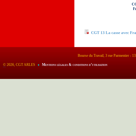
CG
Fr
Documents à télécha
CGT 13 La casse avec Fran
Bourse du Travail, 3 rue Parmentier - 
©
2026, CGT ARLES
Mentions légales & conditions d’utilisation