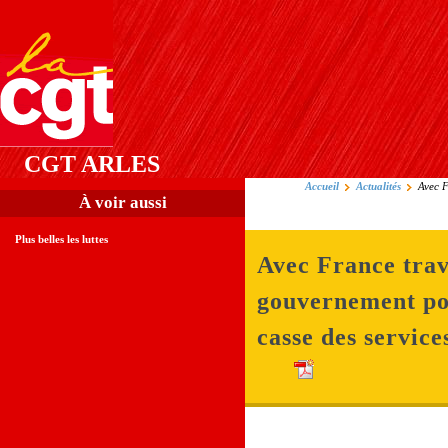
CGT ARLES
Accueil
Actualités
Avec F
À voir aussi
Plus belles les luttes
Avec France trava
gouvernement po
casse des service