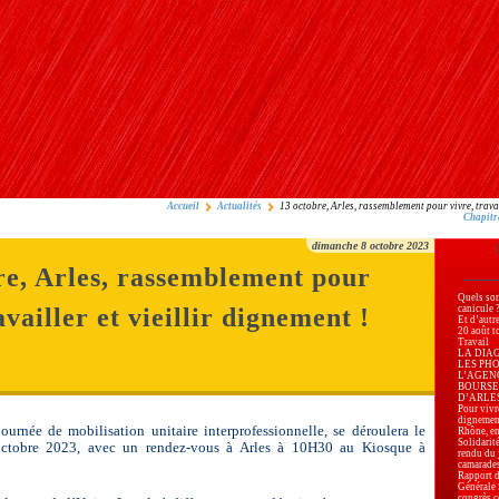
Accueil
Actualités
13 octobre, Arles, rassemblement pour vivre, travai
Chapitr
dimanche 8 octobre 2023
re, Arles, rassemblement pour
Quels son
availler et vieillir dignement !
canicule 
Et d’autr
20 août t
Travail
LA DIA
LES PH
L’AGEN
BOURSE
D’ARLES, 
Pour vivre
dignemen
ournée de mobilisation unitaire interprofessionnelle, se déroulera le
Rhône, en
Solidarité
ctobre 2023, avec un rendez-vous à Arles à 10H30 au Kiosque à
rendu du 
camarade
Rapport d
Générale
congrès c