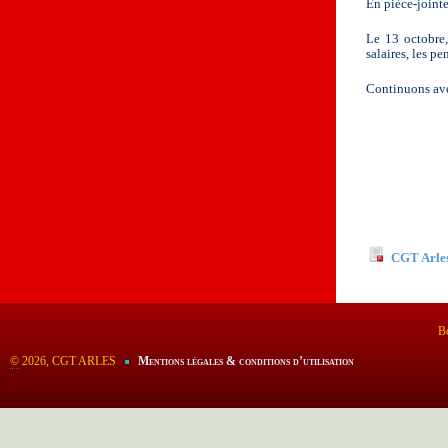
En pièce-jointe
Le 13 octobre,
salaires, les p
Continuons avec
Documents
CGT Arles
Bo
©
2026, CGT ARLES
Mentions légales & conditions d’utilisation