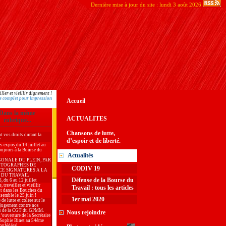
Dernière mise à jour du site : lundi 3 août 2026
ller et vieillir dignement !
e complet pour impression
Accueil
Dans la même
ACTUALITES
rubrique...
Chansons de lutte,
t vos droits durant la
?
d’espoir et de liberté.
es expos du 14 juillet au
oujours à la Bourse du
Actualités
GONALE DU PLEIN, PAR
OTOGRAPHES DE
CODIV 19
CE SIGNATURES A LA
 DU TRAVAIL
Défense de la Bourse du
du 6 au 12 juillet
, travailler et vieillir
Travail : tous les articles
t dans les Bouches du
semble le 25 juin !
1er mai 2020
 de lutte et colère sur le
jugement contre nos
s de la CGT du GPMM.
Nous rejoindre
’ouverture de la Secrétaire
 Sophie Binet au 54ème
onfédéral.