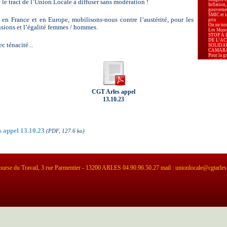
 le tract de l’Union Locale à diffuser sans modération !
Inflation,
gouverne
SMIC et in
 en France et en Europe, mobilisons-nous contre l’austérité, pour les
prix
On ne nou
ensions et l’égalité femmes / hommes.
Les Mondi
STOP À 
DE L’AC
 ténacité...
SOLIDA
CAMAR
Pour la g
au timbre 
Carburant
augmenter
Pour la P
Marseille.
Appel de
CGT Arles appel
d’Arles p
élections
13.10.23
déclarat
d’Arles re
élections
 à télécharger
Le 8 mars
lutte pou
Relaxe p
 appel 13.10.23
(PDF, 127.6 ko)
pour apol
La Secrét
Confédéra
Centrale 
Karima B
Président
Prud’hom
-PLF 2026 
urse du Travail, 3 rue Parmentier - 13200 ARLES 04.90.96.50.27 mail : unionlocale@cgtarles
pour nos 
Industrie 
alarmante
leurs sala
« La liber
effective 
sont disp
territoire.
Le PLF 20
l’exigenc
logement, 