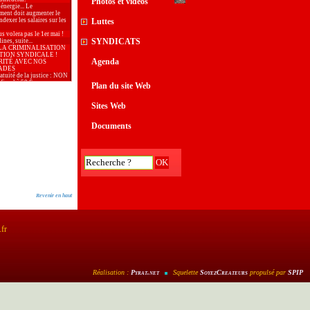
Photos et vidéos
 énergie... Le
ment doit augmenter le
dexer les salaires sur les
Luttes
s volera pas le 1er mai !
SYNDICATS
nes, suite...
LA CRIMINALISATION
TION SYNDICALE !
Agenda
RITÉ AVEC NOS
ADES
ratuité de la justice : NON
fiscal à 50 €
Plan du site Web
 : bloquer les prix et
 les salaires !
aix, samedi 28 mars à
Sites Web
..
 l’Union Locale CGT
our le 2ème tour des
Documents
 municipales
ion de l’Union Locale CGT
lative au 1er tour des
 municipales
, journée internationale de
r les droits des femmes
our la CGT poursuivie
ogie du terrorisme.
aire Générale de la
tion en meeting à la
Revenir en haut
de Gardanne
outayeb, CGT, Vice
e du conseil des
mes d’Arles
: De l’argent, il y en a
.fr
services publics !
: malgré la situation
, 6 entreprises sauvées par
rié·es
té de la presse n’est
que si tous les journaux,
Réalisation :
Pyrat
.net
Squelette
SoyezCreateurs
propulsé par
SPIP
onibles sur l’ensemble du
 »
26 doit répondre à
e d’une politique du
sociale et solidaire.