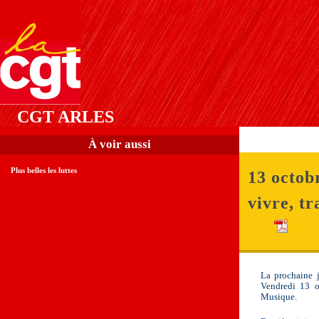
CGT ARLES
À voir aussi
Plus belles les luttes
13 octob
vivre, tr
La prochaine j
Vendredi 13 o
Musique.