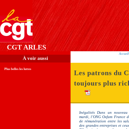
CGT ARLES
Accueil
À voir aussi
Plus belles les luttes
Les patrons du 
toujours plus ric
Inégalités Dans un nouveau
mardi, l’ONG Oxfam France do
de rémunération entre les sala
des grandes entreprises et ceu