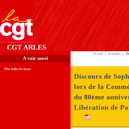
CGT ARLES
Accueil
Actualités
Di
À voir aussi
Plus belles les luttes
Discours de Soph
lors de la Comm
du 80ème annive
Libération de Pa