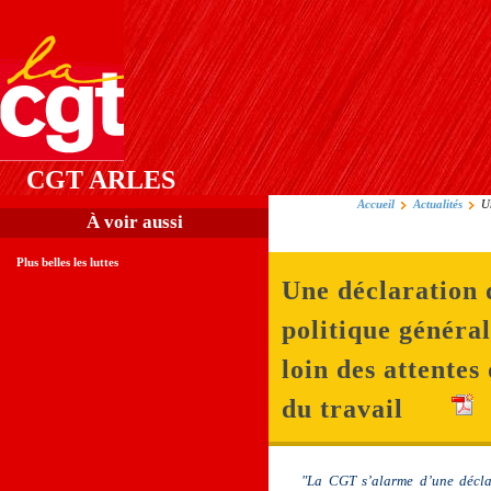
CGT ARLES
Accueil
Actualités
U
À voir aussi
Plus belles les luttes
Une déclaration 
politique général
loin des attente
du travail
"La CGT s’alarme d’une décla