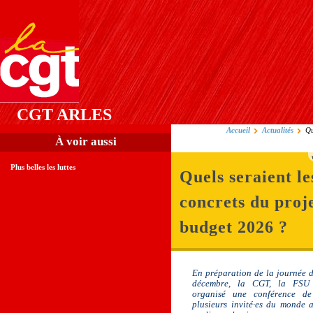
CGT ARLES
Accueil
Actualités
Qu
À voir aussi
Plus belles les luttes
Quels seraient le
concrets du proj
budget 2026 ?
En préparation de la journée d
décembre, la CGT, la FSU 
organisé une conférence de
plusieurs invité·es du monde as