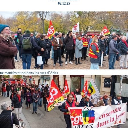
Le courri
02.12.25
députés 
lecture d
La guerre
jamais !
On ne fera
secrétaire
Arles, 2
l’austérit
Quels ser
du projet
agir cont
Le 2 déce
manifesta
10h30 au
Dette de 
Macron !
Le 2 déce
mobilisé·e
pour nos 
De l’argen
Cessez-le
violence 
Cisjordan
massiveme
une manifestation dans les rues d’Arles...
peuple pa
Arles, 2 
remontés 
Le 2 octob
mobilisat
kiosque 
Transform
victoires
Arles, bl
grève, et
septembre
Rassemble
6 septem
Conférenc
et démocra
18h30, à 
Le 5 juin
contre-réf
Arles à 1
musique