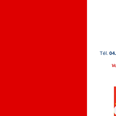
Tél.
04
Vo