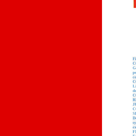
Quoi 
F
C
Go
p
c
C
Li
de
C
R
J
C
S
Dé
sy
ex
F