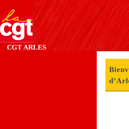
CGT ARLES
Bienv
d’Arl