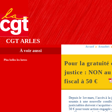
CGT ARLES
Accueil
Actualités
À voir aussi
Plus belles les luttes
Pour la gratuité 
justice : NON au
fiscal à 50 €
Depuis le 1er mars, l’accès à la 
soumis à une nouvelle conditi
justiciables doivent s’acquitter 
50 € pour toute action engagée 