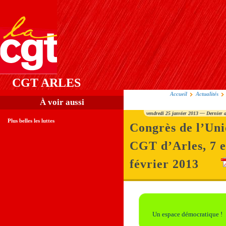
CGT ARLES
Accueil
Actualités
À voir aussi
vendredi 25 janvier 2013 — Dernier a
Plus belles les luttes
Congrès de l’Uni
CGT d’Arles, 7 e
février 2013
Un espace démocratique !