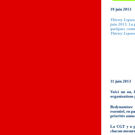
19 juin 2013
Thierry Lepaon
juin 2013. La p
quelques comm
Thierry Lepaon
11 juin 2013
Voici un an, 
organisations 
Redynamiser l
essentiel, en p
priorités anno
La CGT y a pr
chacun mesure 