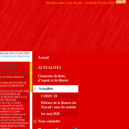
Dernière mise à jour du site : vendredi 26 juin 2026
 des 20 et 21 juin 2013
e complet pour impression
Accueil
Dans la même
ACTUALITES
rubrique...
Chansons de lutte,
t vos droits durant la
?
d’espoir et de liberté.
es expos du 14 juillet au
oujours à la Bourse du
Actualités
GONALE DU PLEIN, PAR
OTOGRAPHES DE
CODIV 19
CE SIGNATURES A LA
 DU TRAVAIL
Défense de la Bourse du
du 6 au 12 juillet
, travailler et vieillir
Travail : tous les articles
t dans les Bouches du
semble le 25 juin !
1er mai 2020
 de lutte et colère sur le
jugement contre nos
s de la CGT du GPMM.
Nous rejoindre
’ouverture de la Secrétaire
 Sophie Binet au 54ème
onfédéral.