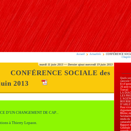
Accueil
Actualités
CONFÉRENCE SOCIALE
Chapitr
mardi 11 juin 2013 — Dernier ajout mercredi 19 juin 2013
CONFÉRENCE SOCIALE des
Quels son
 juin 2013
canicule 
Et d’autr
20 août t
Travail
LA DIA
LES PH
L’AGEN
BOURSE
D’ARLES, 
Pour vivre
dignemen
CE D’UN CHANGEMENT DE CAP...
Rhône, en
Solidarité
rendu du 
camarade
stions à Thierry Lepaon.
Rapport d
Générale
congrès c