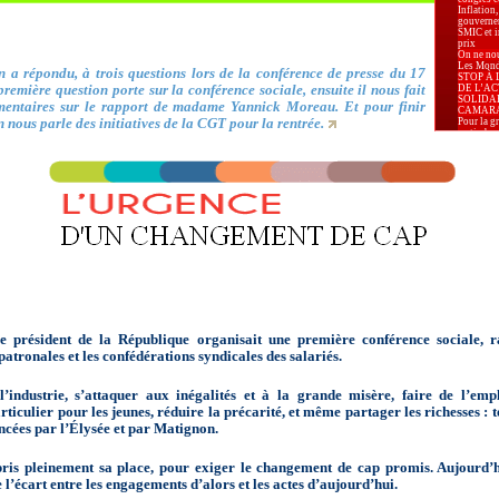
Inflation,
gouverne
SMIC et in
prix
On ne nou
Les Mondi
 a répondu, à trois questions lors de la conférence de presse du 17
STOP À 
remière question porte sur la conférence sociale, ensuite il nous fait
DE L’AC
SOLIDA
entaires sur le rapport de madame Yannick Moreau. Et pour finir
CAMAR
 nous parle des initiatives de la CGT pour la rentrée.
Pour la g
au timbre 
Carburant
augmenter
Pour la P
Marseille.
Appel de
d’Arles p
élections
déclarat
d’Arles re
élections
Le 8 mars
lutte pou
Relaxe p
pour apol
La Secrét
Confédéra
Centrale 
Karima B
le président de la République organisait une première conférence sociale, r
Président
patronales et les confédérations syndicales des salariés.
Prud’hom
-PLF 2026 
pour nos 
Industrie 
’industrie, s’attaquer aux inégalités et à la grande misère, faire de l’empl
alarmante
articulier pour les jeunes, réduire la précarité, et même partager les richesses : te
leurs sala
« La liber
ncées par l’Élysée et par Matignon.
effective 
sont disp
territoire.
is pleinement sa place, pour exiger le changement de cap promis. Aujourd’h
Le PLF 20
l’exigenc
l’écart entre les engagements d’alors et les actes d’aujourd’hui.
logement, 