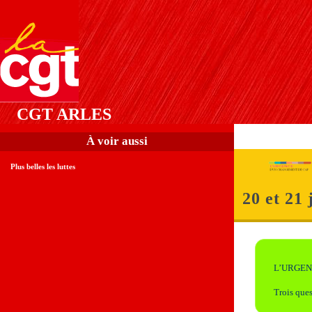
CGT ARLES
À voir aussi
Plus belles les luttes
20 et 21
L’URGEN
Trois que