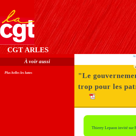
CGT ARLES
Ac
À voir aussi
Plus belles les luttes
"Le gouvernemen
trop pour les pa
Thierry Lepaon invité sur