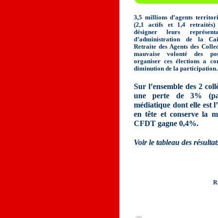
3,5 millions d’agents territor
(2,1 actifs et 1,4 retraités
désigner leurs représen
d’administration de la Ca
Retraite des Agents des Collec
mauvaise volonté des po
organiser ces élections a co
diminution de la participation.
Sur l’ensemble des 2 collè
une perte de 3% (pas
médiatique dont elle est 
en tête et conserve la m
CFDT gagne 0,4%.
Voir le tableau des résultat
R
Documents à télécha