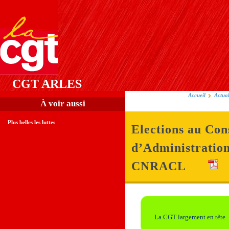
CGT ARLES
Accueil
Actual
À voir aussi
Plus belles les luttes
Elections au Con
d’Administration
CNRACL
La CGT largement en tête