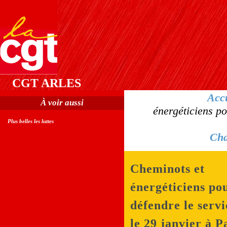
CGT ARLES
Acc
À voir aussi
énergéticiens po
Plus belles les luttes
Cha
Cheminots et
énergéticiens po
défendre le servi
le 29 janvier à P