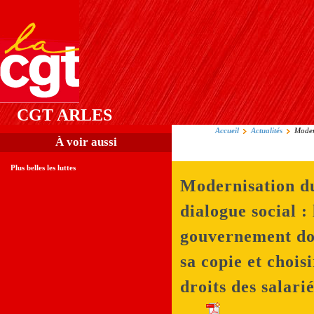
CGT ARLES
Accueil
Actualités
Moder
À voir aussi
Plus belles les luttes
Modernisation d
dialogue social : 
gouvernement do
sa copie et choisi
droits des salarié