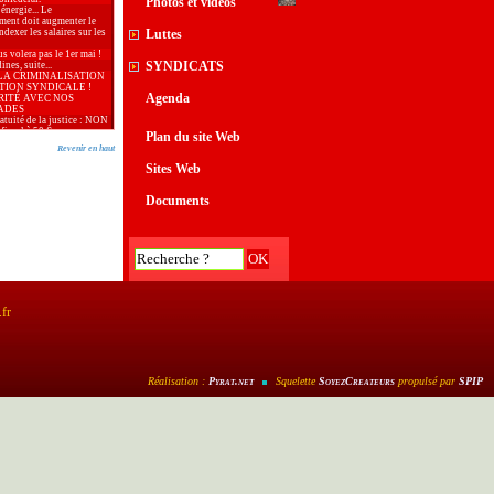
Photos et vidéos
 énergie... Le
ment doit augmenter le
dexer les salaires sur les
Luttes
s volera pas le 1er mai !
SYNDICATS
nes, suite...
LA CRIMINALISATION
TION SYNDICALE !
Agenda
RITÉ AVEC NOS
ADES
ratuité de la justice : NON
fiscal à 50 €
Plan du site Web
 : bloquer les prix et
Revenir en haut
 les salaires !
aix, samedi 28 mars à
Sites Web
..
 l’Union Locale CGT
our le 2ème tour des
Documents
 municipales
ion de l’Union Locale CGT
lative au 1er tour des
 municipales
, journée internationale de
r les droits des femmes
our la CGT poursuivie
ogie du terrorisme.
aire Générale de la
tion en meeting à la
.fr
de Gardanne
outayeb, CGT, Vice
e du conseil des
mes d’Arles
: De l’argent, il y en a
services publics !
Réalisation :
Pyrat
.net
Squelette
SoyezCreateurs
propulsé par
SPIP
: malgré la situation
, 6 entreprises sauvées par
rié·es
té de la presse n’est
que si tous les journaux,
onibles sur l’ensemble du
 »
26 doit répondre à
e d’une politique du
sociale et solidaire.