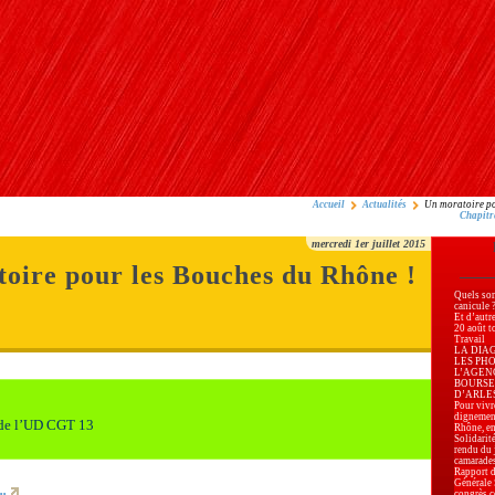
Accueil
Actualités
Un moratoire po
Chapitr
mercredi 1er juillet 2015
oire pour les Bouches du Rhône !
Quels son
canicule 
Et d’autr
20 août t
Travail
LA DIA
LES PH
L’AGEN
BOURSE
D’ARLES, 
Pour vivre
dignemen
 de l’UD CGT 13
Rhône, en
Solidarité
rendu du 
camarade
Rapport d
Générale
..
congrès c