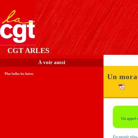
CGT ARLES
À voir aussi
Plus belles les luttes
Un morat
Un appel
En savoir plus.