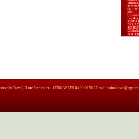
Inflation,
gouverne
SMIC et in
prix
On ne nou
Les Mondi
STOP À 
DE L’AC
SOLIDA
CAMAR
Pour la g
au timbre 
Carburant
augmenter
Pour la P
Marseille.
Appel de
d’Arles p
élections
déclarat
d’Arles re
élections
Le 8 mars
lutte pou
Relaxe p
pour apol
La Secrét
Confédéra
urse du Travail, 3 rue Parmentier - 13200 ARLES 04.90.96.50.27 mail : unionlocale@cgtarles
Centrale 
Karima B
Président
Prud’hom
-PLF 2026 
pour nos 
Industrie 
alarmante
leurs sala
« La liber
effective 
sont disp
territoire.
Le PLF 20
l’exigenc
logement, 