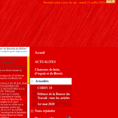
Dernière mise à jour du site : mardi 21 juillet 2026
ur les Bouches du Rhône !
e complet pour impression
Accueil
Dans la même
ACTUALITES
rubrique...
Chansons de lutte,
t vos droits durant la
?
d’espoir et de liberté.
es expos du 14 juillet au
oujours à la Bourse du
Actualités
GONALE DU PLEIN, PAR
OTOGRAPHES DE
CODIV 19
CE SIGNATURES A LA
 DU TRAVAIL
Défense de la Bourse du
du 6 au 12 juillet
, travailler et vieillir
Travail : tous les articles
t dans les Bouches du
semble le 25 juin !
1er mai 2020
 de lutte et colère sur le
jugement contre nos
s de la CGT du GPMM.
Nous rejoindre
’ouverture de la Secrétaire
 Sophie Binet au 54ème
onfédéral.