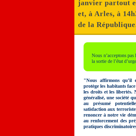
janvier partout 
et, à Arles, à 14
de la Républiqu
Nous n’acceptons pas l
la sortie de l’état d’urg
"Nous affirmons qu’il e
protège les habitants fac
les droits et les libertés
généralisé, une société q
au présumé potentiel
satisfaction aux terrorist
renoncer à notre vie dém
au renforcement des pré
pratiques discriminatoire