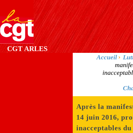
CGT ARLES
Accueil
Lut
manife
inacceptab
Cha
Après la manifes
14 juin 2016, pr
inacceptables du