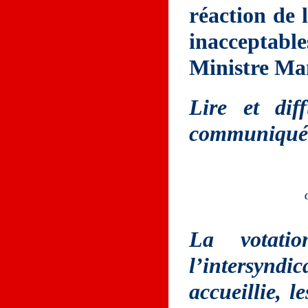
réaction de
inaccepta
Ministre Man
Lire et dif
communiqué
La votatio
l’intersyndi
accueillie, le