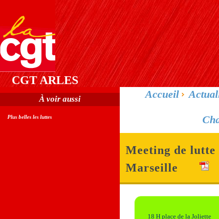
CGT ARLES
Accueil
Actual
À voir aussi
Cha
Plus belles les luttes
Meeting de lutte 
Marseille
18 H place de la Joliette