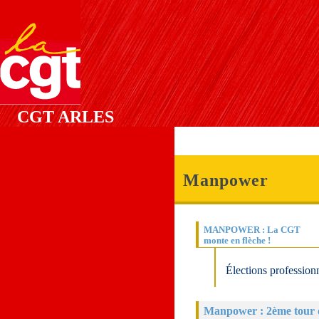
CGT ARLES
Manpower
MANPOWER : La CGT
monte en flèche !
Élections profession
Manpower : 2ème tour d