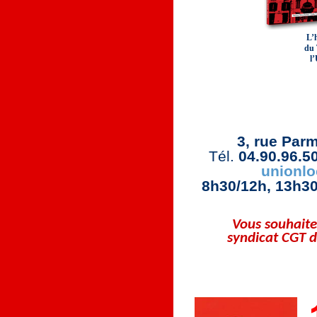
L’h
du 
l
Union Loc
3, rue Parm
Tél.
04.90.96.5
unionlo
8h30/12h, 13h30
Vous souhaite
syndicat CGT d