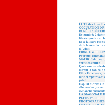
Quoi de neuf ?
CGT Fibre Excelle
OCCUPATION DU 
DURÉE INDÉTER
Déterminée à défen
liberté syndicale :
ne se laissera pas e
de la bourse du trav
d’Arles !
FIBRE EXCELLEN
Pourquoi Emmanue
MACRON doit agir,
vérité en chiffre !
Quels sont vos droit
durant la canicule 
Fibre Excellence, 
lutte et espoir vont 
pair !
Hôpital d’Arles : l
dénonce les graves
dysfonctionnements
LA DIAGONALE 
PLEIN, PAR LES
PHOTOGRAPHES
L’AGENCE SIGN