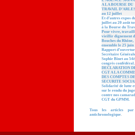
A LA BOURSE DU
TRAVAIL D’ARLES,
au 12 juillet
Et d’autres expos d
juillet au 20 août t
à la Bourse du Trav
Pour vivre, travaill
vieillir dignement d
Bouches du Rhône,
ensemble le 25 juin 
Rapport d’ouvertur
Secrétaire Général
Sophie Binet au 54
congrès confédéral.
DECLARATION D
CGT A LA COMMI
DES COMPTES DE
SECURITE SOCIA
Solidarité de lutte e
sur le rendu du jug
contre nos camarad
CGT du GPMM.
Tous les articles par
antichronologique
.